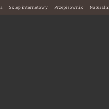
na
Sklep internetowy
Przepisownik
Naturaln