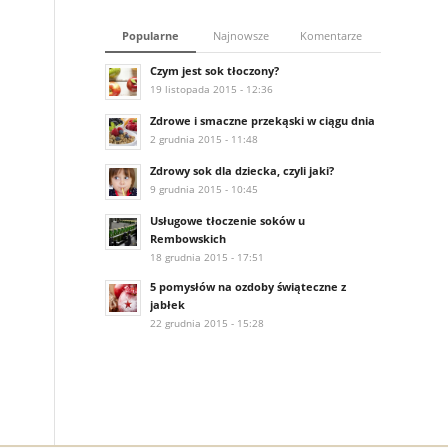
Popularne
Najnowsze
Komentarze
Czym jest sok tłoczony?
19 listopada 2015 - 12:36
Zdrowe i smaczne przekąski w ciągu dnia
2 grudnia 2015 - 11:48
Zdrowy sok dla dziecka, czyli jaki?
9 grudnia 2015 - 10:45
Usługowe tłoczenie soków u
Rembowskich
18 grudnia 2015 - 17:51
5 pomysłów na ozdoby świąteczne z
jabłek
22 grudnia 2015 - 15:28