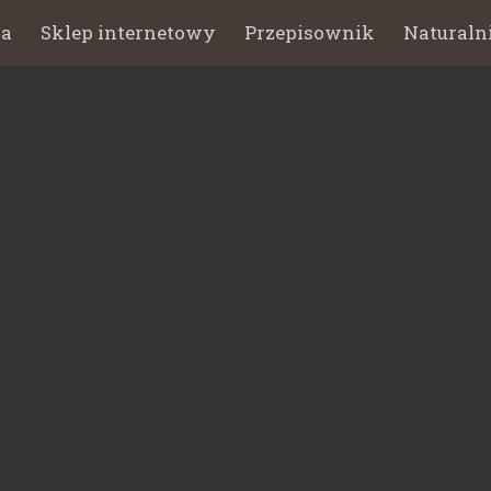
na
Sklep internetowy
Przepisownik
Naturaln