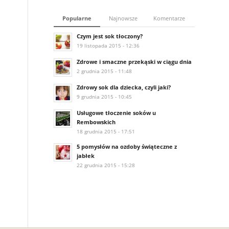
Popularne
Najnowsze
Komentarze
Czym jest sok tłoczony?
19 listopada 2015 - 12:36
Zdrowe i smaczne przekąski w ciągu dnia
2 grudnia 2015 - 11:48
Zdrowy sok dla dziecka, czyli jaki?
9 grudnia 2015 - 10:45
Usługowe tłoczenie soków u
Rembowskich
18 grudnia 2015 - 17:51
5 pomysłów na ozdoby świąteczne z
jabłek
22 grudnia 2015 - 15:28